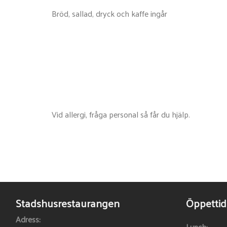
Bröd, sallad, dryck och kaffe ingår
SERVERAS ALLA DAGAR
Vid allergi, fråga personal så får du hjälp.
Fräscha sallader: Kyckling, Ceasar, Räkor, Chèvre
Stadshusrestaurangen
Öppettid
Adress:
Lunch: