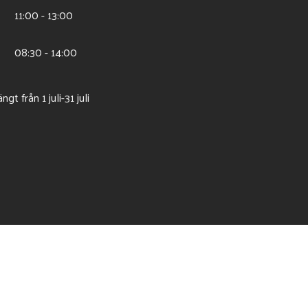
11:00 - 13:00
08:30 - 14:00
t från 1 juli-31 juli
Levereras av Gastrogate |
gastrogate.com den ledande restauranggu
Logga in som krögare