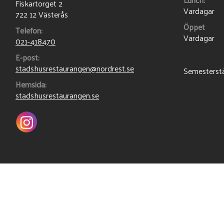
Fiskartorget 2
Vardagar
722 12 Västerås
Öppet
Telefon:
Vardagar
021-418470
E-post:
stadshusrestaurangen@nordrest.se
Semesterstäng
Hemsida:
stadshusrestaurangen.se