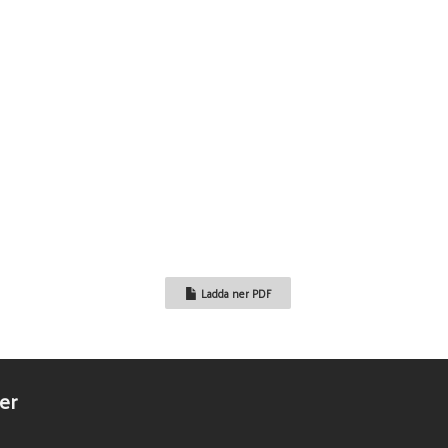
 & rödbeta
Ladda ner PDF
er